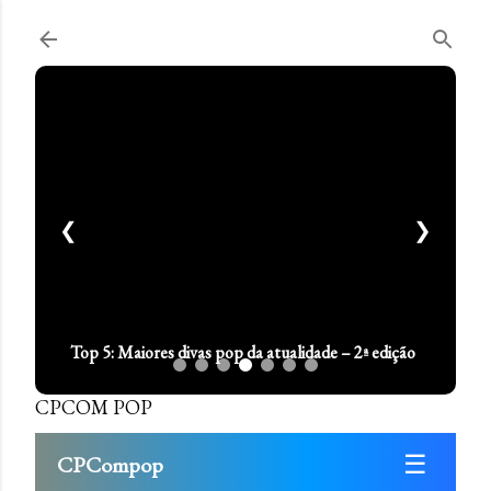
Pular para o conteúdo principal
❮
❯
A estrela que brilha no topo: Sabrina Carpenter é o
momento
CPCOM POP
☰
CPCompop