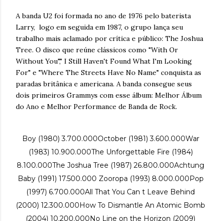
A banda U2 foi formada no ano de 1976 pelo baterista
Larry, logo em seguida em 1987, o grupo lança seu
trabalho mais aclamado por crítica e público: The Joshua
Tree. O disco que reúne clássicos como "With Or
Without You"," I Still Haven't Found What I'm Looking
For" e "Where The Streets Have No Name" conquista as
paradas britânica e americana. A banda consegue seus
dois primeiros Grammys com esse álbum: Melhor Álbum
do Ano e Melhor Performance de Banda de Rock.
Boy (1980) 3.700.000
October (1981) 3.600.000
War
(1983) 10.900.000
The Unforgettable Fire (1984)
8.100.000
The Joshua Tree (1987) 26.800.000
Achtung
Baby (1991) 17.500.000
Zooropa (1993) 8.000.000
Pop
(1997) 6.700.000
All That You Can t Leave Behind
(2000) 12.300.000
How To Dismantle An Atomic Bomb
(2004) 10.200.000
No Line on the Horizon (2009)