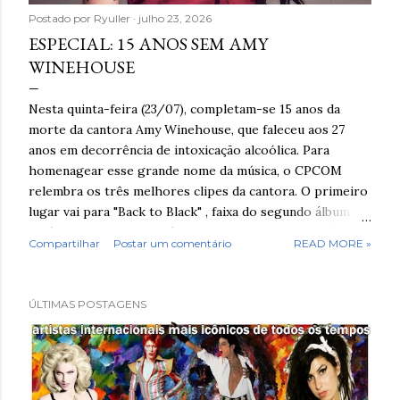
Postado por
Ryuller
julho 23, 2026
ESPECIAL: 15 ANOS SEM AMY
WINEHOUSE
Nesta quinta-feira (23/07), completam-se 15 anos da
morte da cantora Amy Winehouse, que faleceu aos 27
anos em decorrência de intoxicação alcoólica. Para
homenagear esse grande nome da música, o CPCOM
relembra os três melhores clipes da cantora. O primeiro
lugar vai para "Back to Black" , faixa do segundo álbum de
estúdio da cantora. A música foi composta pela própria
Compartilhar
Postar um comentário
READ MORE »
Amy Winehouse e lançada como o terceiro single do
álbum de mesmo nome. O videoclipe é, na nossa opinião,
o melhor da artista, pois reúne uma forte expressão
ÚLTIMAS POSTAGENS
artística. Nele, Amy participa simbolicamente do enterro
do próprio coração, representando o fim de um
relacionamento. No YouTube, o clipe já ultrapassa 56,2
milhões de visualizações . O segundo lugar fica com
"Rehab" , o maior sucesso da carreira de Amy Winehouse.