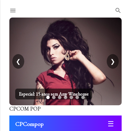
Pular para o conteúdo principal
❮
❯
Especial: 15 anos sem Amy Winehouse
CPCOM POP
☰
CPCompop