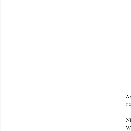
A 
re
Ni
Wy