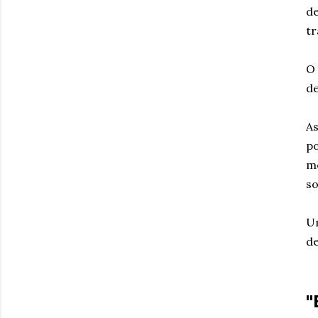
de
tr
O 
de
As
po
mo
so
Um
de
"