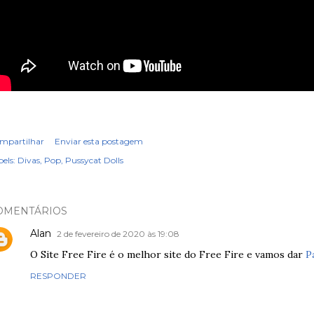
mpartilhar
Enviar esta postagem
els:
Divas
Pop
Pussycat Dolls
OMENTÁRIOS
Alan
2 de fevereiro de 2020 às 19:08
O Site Free Fire é o melhor site do Free Fire e vamos dar
P
RESPONDER