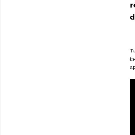
r
d
Ta
in
ap