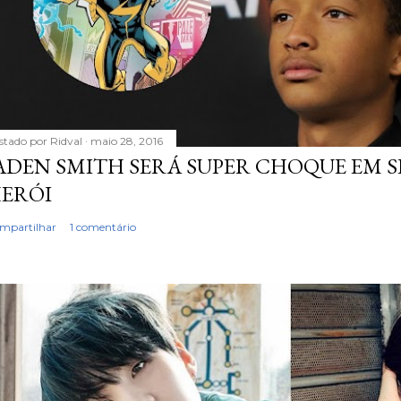
stado por
Ridval
maio 28, 2016
ADEN SMITH SERÁ SUPER CHOQUE EM S
ERÓI
mpartilhar
1 comentário