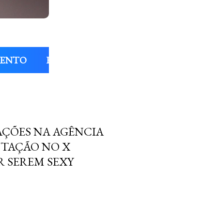
MENTO
ENTREVISTAS
COLUNAS
FIL
AÇÕES NA AGÊNCIA
NTAÇÃO NO X
R SEREM SEXY