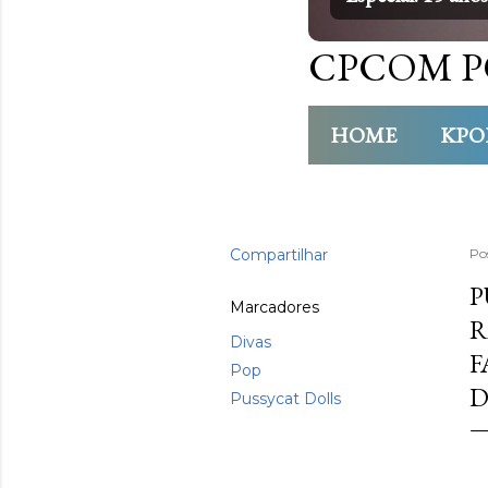
CPCOM P
HOME
KPO
Compartilhar
Po
P
Marcadores
R
Divas
F
Pop
D
Pussycat Dolls