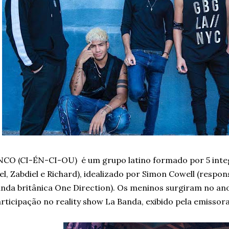
NCO (
CI-ÉN-CI-OU)
é um grupo latino formado por 5 integ
el, Zabdiel e Richard), idealizado por Simon Cowell (respo
nda britânica One Direction). Os meninos surgiram no ano
rticipação no reality show La Banda, exibido pela emissora