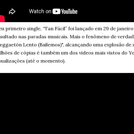
u primeiro single, “Tan Fácil” foi lançado em 29 de janei
sultado nas paradas musicais. Mais o fenômeno de verdade
eggaetón Lento (Bailemos)", alcançando uma explosão de 
lhões de cópias é também um dos videos mais vistos do Y
sualizações (até o momento).