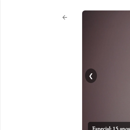
❮
Top 20: Artistas