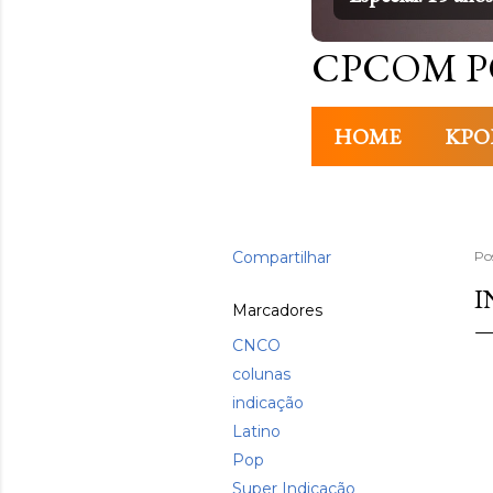
CPCOM P
HOME
KPO
Compartilhar
Po
I
Marcadores
CNCO
colunas
indicação
Latino
Pop
Super Indicação