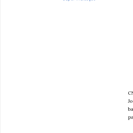
C
Jo
ba
pa