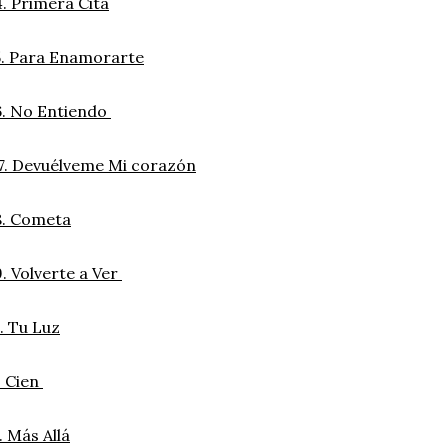
. Primera Cita
. Para Enamorarte
6. No Entiendo
7. Devuélveme Mi corazón
8. Cometa
. Volverte a Ver
. Tu Luz
. Cien
. Más Allá