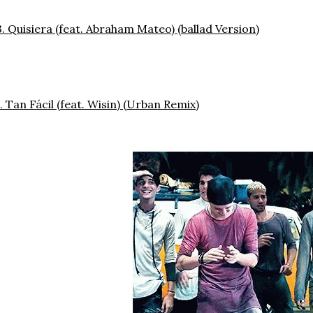
. Quisiera (feat. Abraham Mateo) (ballad Version)
. Tan Fácil (feat. Wisin) (Urban Remix)