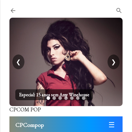
Pular para o conteúdo principal
❮
❯
Especial: 15 anos sem Amy Winehouse
CPCOM POP
☰
CPCompop