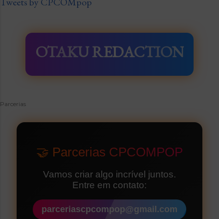
Tweets by CPCOMpop
OTAKU REDACTION
Parcerias
🤝 Parcerias CPCOMPOP
Vamos criar algo incrível juntos.
Entre em contato:
parceriascpcompop@gmail.com