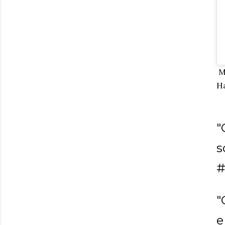
Me
Ha
"
s
#
"
e