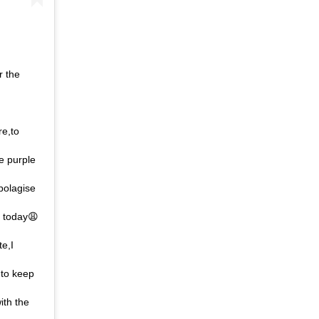
r the
re,to
e purple
polagise
e today😩
te,I
 to keep
ith the