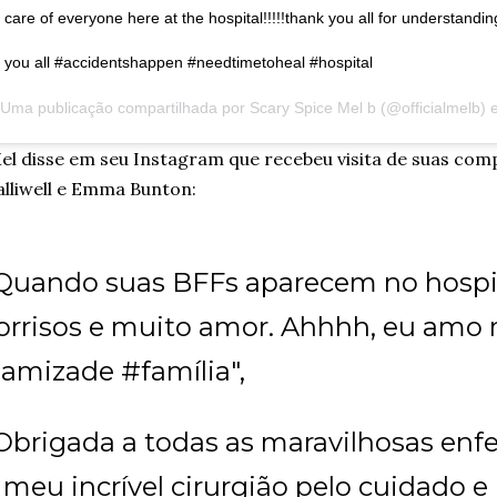
care of everyone here at the hospital!!!!!thank you all for understandin
you all #accidentshappen #needtimetoheal #hospital
Uma publicação compartilhada por
Scary Spice Mel b
(@officialmelb)
l disse em seu Instagram que recebeu visita de suas comp
lliwell e Emma Bunton:
Quando suas BFFs aparecem no hospi
orrisos e muito amor. Ahhhh, eu amo m
amizade #família",
Obrigada a todas as maravilhosas enf
 meu incrível cirurgião pelo cuidado e