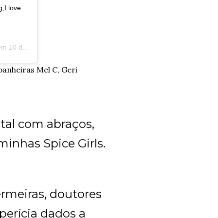
g,I love
 em
10 de Dez, 2018 às 12:29 PST
anheiras Mel C, Geri
tal com abraços,
inhas Spice Girls.
ermeiras, doutores
 perícia dados a