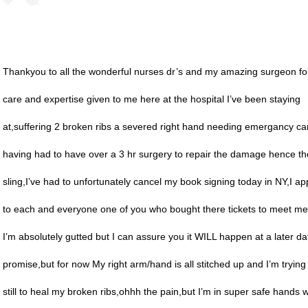
Thankyou to all the wonderful nurses dr’s and my amazing surgeon fo
care and expertise given to me here at the hospital I’ve been staying
at,suffering 2 broken ribs a severed right hand needing emergancy ca
having had to have over a 3 hr surgery to repair the damage hence th
sling,I’ve had to unfortunately cancel my book signing today in NY,I ap
to each and everyone one of you who bought there tickets to meet m
I’m absolutely gutted but I can assure you it WILL happen at a later da
promise,but for now My right arm/hand is all stitched up and I’m trying
still to heal my broken ribs,ohhh the pain,but I’m in super safe hands w