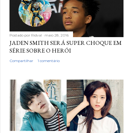
t
a
r
u
m
Postado por
Ridval
maio 28, 2016
c
JADEN SMITH SERÁ SUPER CHOQUE EM
o
SÉRIE SOBRE O HERÓI
m
Compartilhar
1 comentário
e
n
t
á
r
i
o