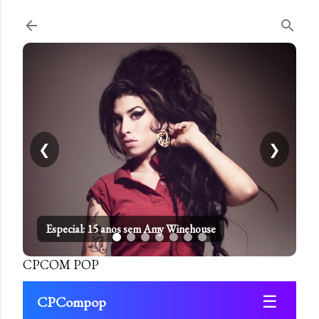
Pular para o conteúdo principal
❮
❯
Especial: 15 anos sem Amy Winehouse
CPCOM POP
☰
CPCompop