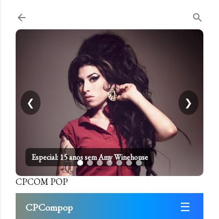
Pular para o conteúdo principal
❮
❯
Especial: 15 anos sem Amy Winehouse
CPCOM POP
☰
CPCompop