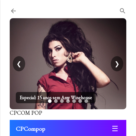
Pular para o conteúdo principal
❮
❯
Especial: 15 anos sem Amy Winehouse
CPCOM POP
☰
CPCompop