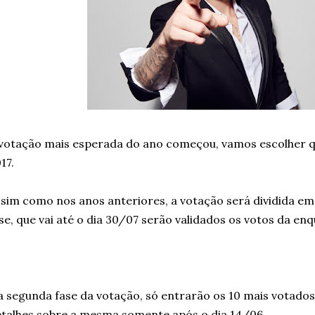
votação mais esperada do ano começou, vamos escolher qua
17.
sim como nos anos anteriores, a votação será dividida em
se, que vai até o dia 30/07 serão validados os votos da enq
 segunda fase da votação, só entrarão os 10 mais votado
talhes sobre a mesma somente após o dia 14/06.