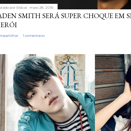
stado por
Ridval
maio 28, 2016
ADEN SMITH SERÁ SUPER CHOQUE EM S
ERÓI
mpartilhar
1 comentário