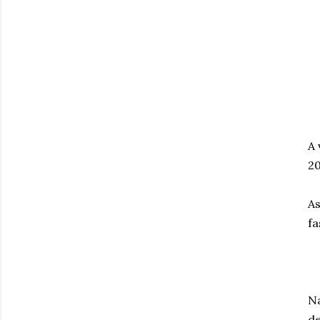
A 
20
As
fa
Na
de