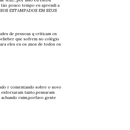
e feliz...por isso eu estou
 tão pouco tempo eu aprendi a
ORRISOS ESTAMPADOS EM SEUS
udes de pessoas q criticam os
belieber que sofrem no colégio
ara eles eu os anos de todos os
indo r comentando sobre o novo
e esforxaram tanto,pensaram
m achando ruim,porfavo gente