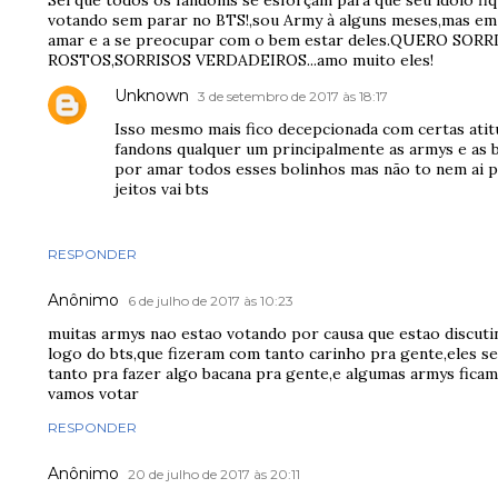
Sei que todos os fandoms se esforçam para que seu ídolo fiqu
votando sem parar no BTS!,sou Army à alguns meses,mas em
amar e a se preocupar com o bem estar deles.QUERO S
ROSTOS,SORRISOS VERDADEIROS...amo muito eles!
Unknown
3 de setembro de 2017 às 18:17
Isso mesmo mais fico decepcionada com certas atit
fandons qualquer um principalmente as armys e as 
por amar todos esses bolinhos mas não to nem ai p
jeitos vai bts
RESPONDER
Anônimo
6 de julho de 2017 às 10:23
muitas armys nao estao votando por causa que estao discut
logo do bts,que fizeram com tanto carinho pra gente,eles s
tanto pra fazer algo bacana pra gente,e algumas armys fica
vamos votar
RESPONDER
Anônimo
20 de julho de 2017 às 20:11