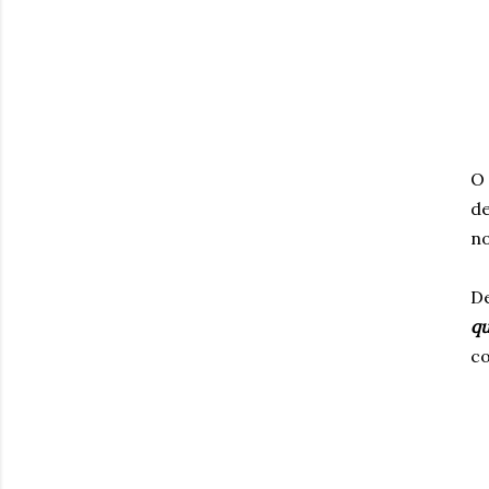
O 
de
no
De
qu
co