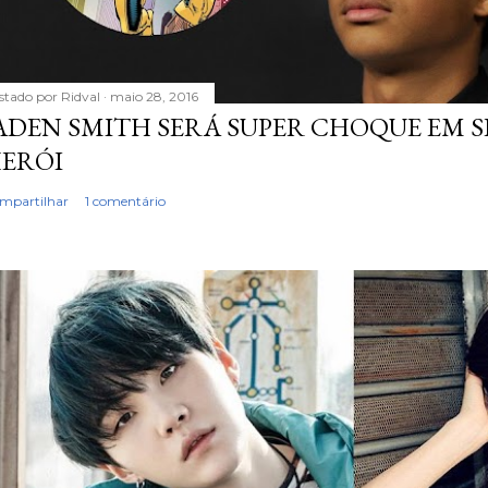
stado por
Ridval
maio 28, 2016
ADEN SMITH SERÁ SUPER CHOQUE EM S
ERÓI
mpartilhar
1 comentário