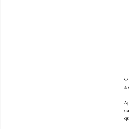
O 
a 
Ap
ca
qu