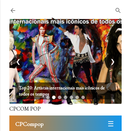
Pular para o conteúdo principal
❮
❯
Top 20: Artistas internacionais mais icônicos de
todos os tempos
CPCOM POP
☰
CPCompop