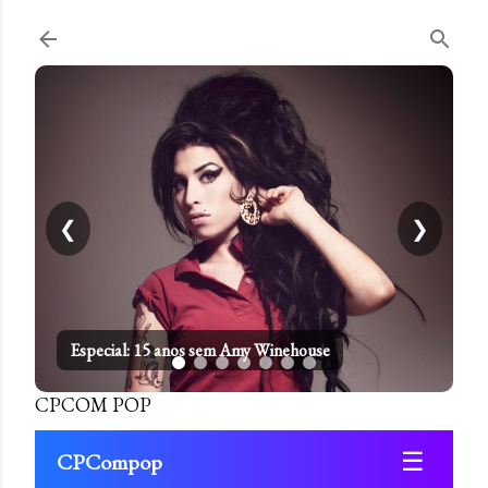
Pular para o conteúdo principal
❮
❯
Especial: 15 anos sem Amy Winehouse
CPCOM POP
☰
CPCompop