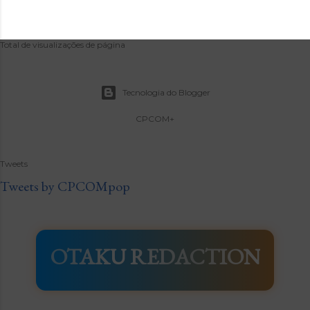
Total de visualizações de página
Tecnologia do Blogger
CPCOM+
Tweets
Tweets by CPCOMpop
OTAKU REDACTION