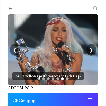
Pular para o conteúdo principal
❮
❯
As 10 melhores performances de Lady Gaga
CPCOM POP
☰
CPCompop