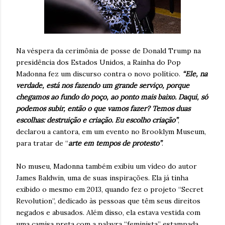
Na véspera da cerimônia de posse de Donald Trump na
presidência dos Estados Unidos, a Rainha do Pop
Madonna fez um discurso contra o novo político.
“Ele, na
verdade, está nos fazendo um grande serviço, porque
chegamos ao fundo do poço, ao ponto mais baixo. Daqui, só
podemos subir, então o que vamos fazer? Temos duas
escolhas: destruição e criação. Eu escolho criação”
,
declarou a cantora, em um evento no Brooklym Museum,
para tratar de “
arte em tempos de protesto”
.
No museu, Madonna também exibiu um vídeo do autor
James Baldwin, uma de suas inspirações. Ela já tinha
exibido o mesmo em 2013, quando fez o projeto “Secret
Revolution”, dedicado às pessoas que têm seus direitos
negados e abusados. Além disso, ela estava vestida com
uma camisa preta com a palavra “feminista” estampada