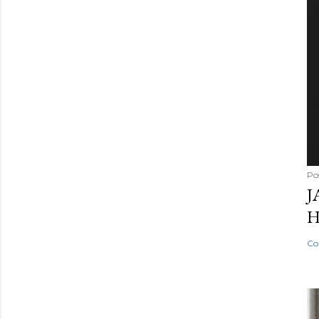
Po
J
H
Co