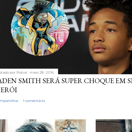
stado por
Ridval
maio 28, 2016
ADEN SMITH SERÁ SUPER CHOQUE EM S
ERÓI
mpartilhar
1 comentário