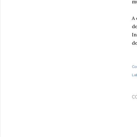
mu
A 
de
In
de
Co
Lab
C