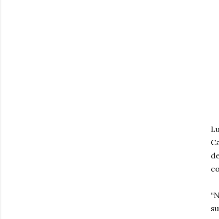
Lu
Ca
de
co
“N
su