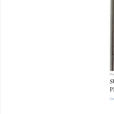
Po
S
P
Co