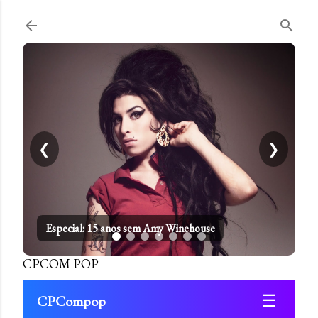
Pular para o conteúdo principal
❮
❯
Especial: 15 anos sem Amy Winehouse
CPCOM POP
☰
CPCompop