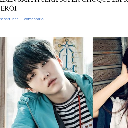
ERÓI
mpartilhar
1 comentário