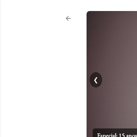
❮
Especial: 15 an