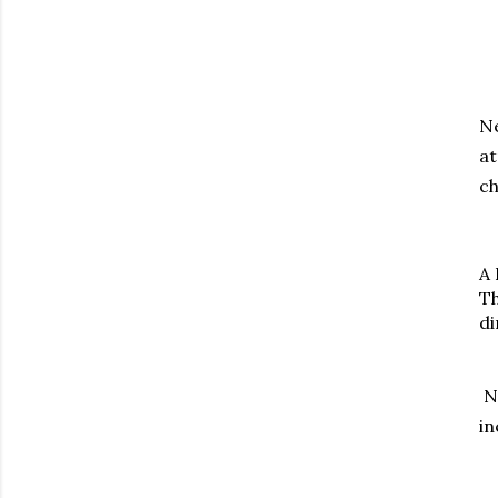
Ne
at
ch
A 
Th
di
No
in