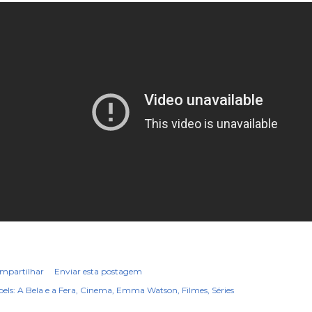
mpartilhar
Enviar esta postagem
els:
A Bela e a Fera
Cinema
Emma Watson
Filmes
Séries