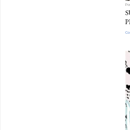
Po
S
P
Co