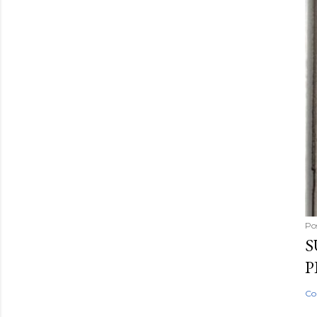
Po
S
P
Co