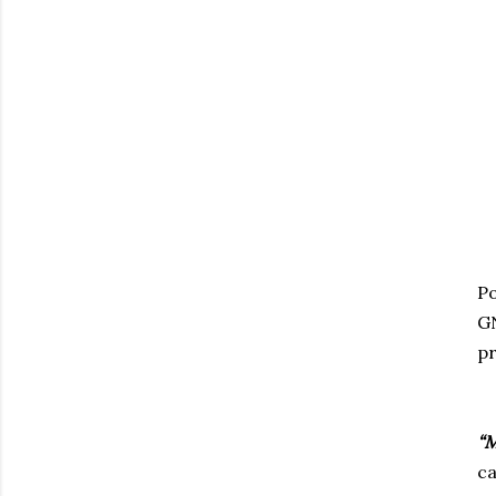
Po
GN
pr
“M
ca