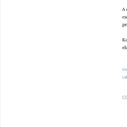
A 
es
pr
Ka
el
Co
Lab
C