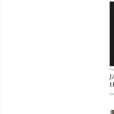
Po
J
H
Co