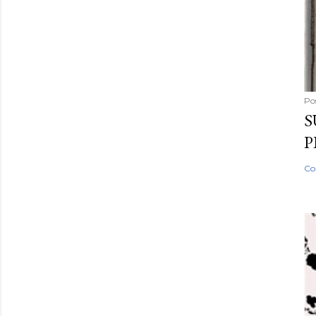
Po
S
P
Co