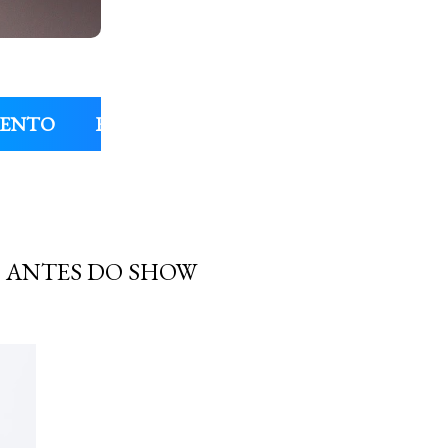
MENTO
ENTREVISTAS
COLUNAS
FIL
S ANTES DO SHOW