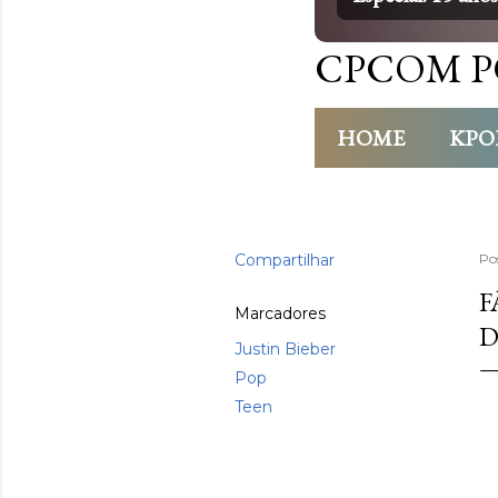
CPCOM P
HOME
KPO
Compartilhar
Po
F
Marcadores
D
Justin Bieber
Pop
Teen