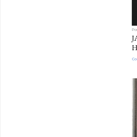
Po
J
H
Co