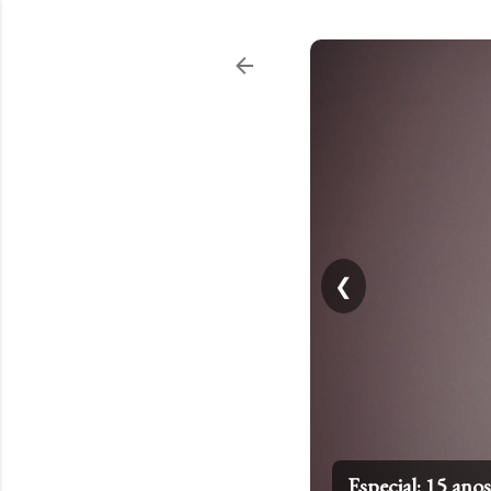
❮
Top 20: Artistas