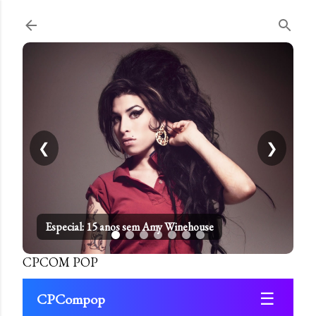
Pular para o conteúdo principal
❮
❯
Especial: 15 anos sem Amy Winehouse
CPCOM POP
☰
CPCompop