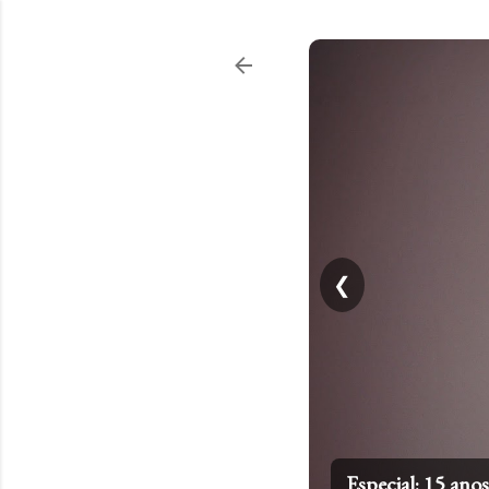
❮
Top 20: Artistas