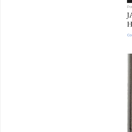
Po
J
H
Co