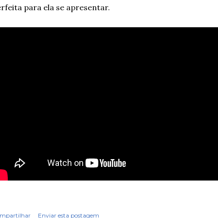
rfeita para ela se apresentar.
mpartilhar
Enviar esta postagem