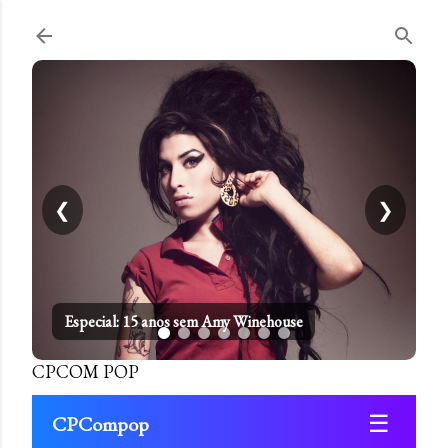
Pular para o conteúdo principal
❮
❯
Especial: 15 anos sem Amy Winehouse
CPCOM POP
☰
CPCompop