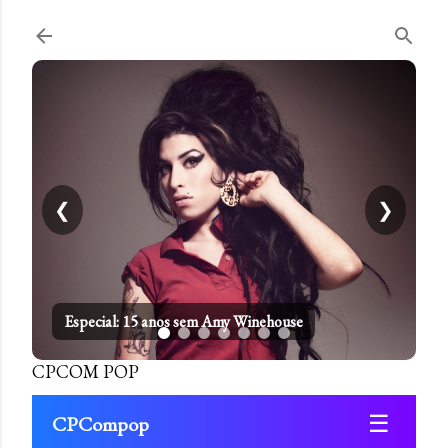
Pular para o conteúdo principal
❮
❯
Especial: 15 anos sem Amy Winehouse
CPCOM POP
☰
CPCompop