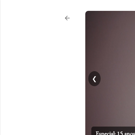
❮
Especial: 15 an