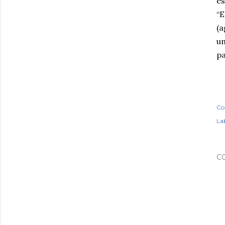
es
“E
(a
um
pa
Co
Lab
C