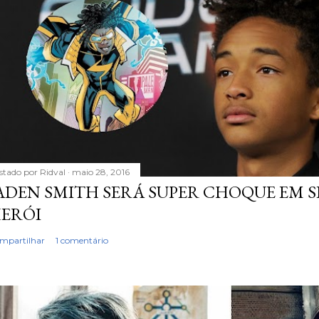
stado por
Ridval
maio 28, 2016
ADEN SMITH SERÁ SUPER CHOQUE EM S
ERÓI
mpartilhar
1 comentário