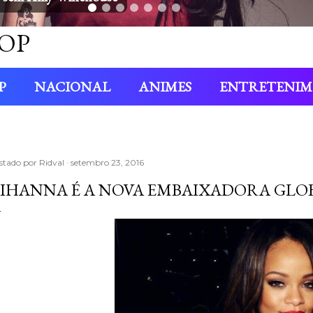
OP
P
NACIONAL
ANIMES
ENTRETENI
stado por
Ridval
setembro 23, 2016
IHANNA É A NOVA EMBAIXADORA GLO