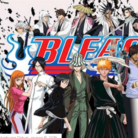
stado por
Ridval
março 15, 2019