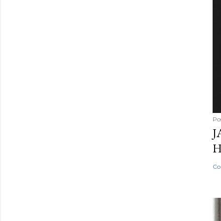
Po
J
H
Co