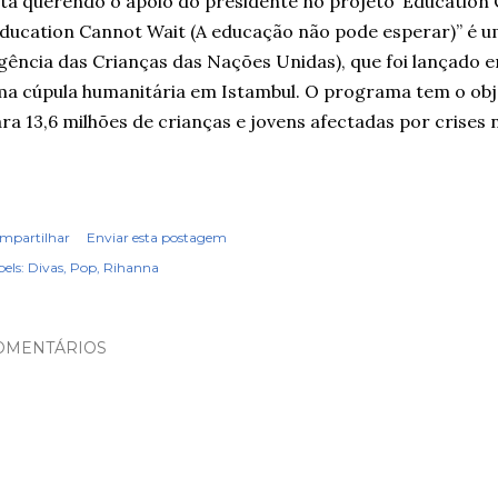
tá querendo o apoio do presidente no projeto ‘Education
ducation Cannot Wait (A educação não pode esperar)” é
gência das Crianças das Nações Unidas), que foi lançado 
a cúpula humanitária em Istambul. O programa tem o obj
ra 13,6 milhões de crianças e jovens afectadas por crises
mpartilhar
Enviar esta postagem
els:
Divas
Pop
Rihanna
OMENTÁRIOS