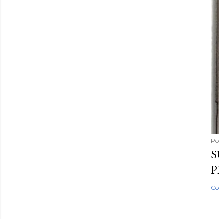
Po
S
P
Co