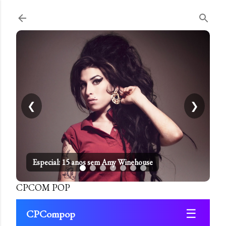
Pular para o conteúdo principal
❮
❯
Especial: 15 anos sem Amy Winehouse
CPCOM POP
☰
CPCompop