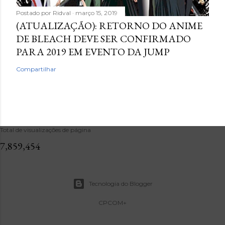
Postado por
Ridval
março 15, 2019
(ATUALIZAÇÃO): RETORNO DO ANIME
DE BLEACH DEVE SER CONFIRMADO
PARA 2019 EM EVENTO DA JUMP
Compartilhar
Total de visualizações de página
7,859,454
Tecnologia do Blogger
CPCOM+