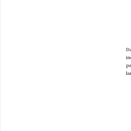
Da
in
pa
la