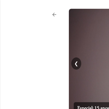
❮
Especial: 15 an