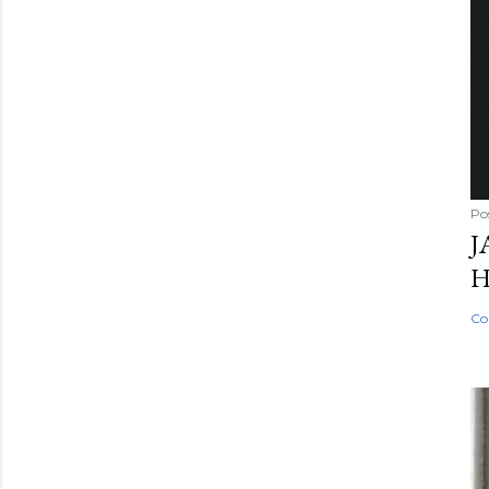
Po
J
H
Co