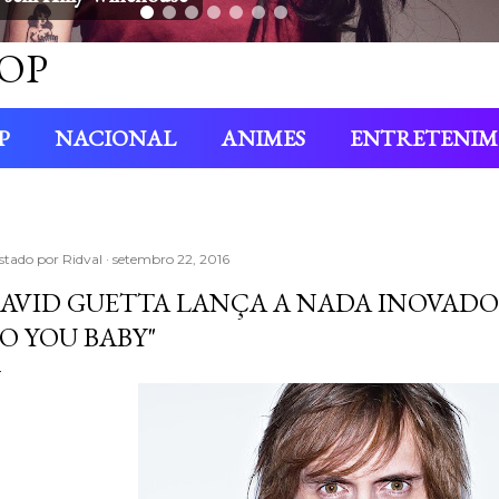
OP
P
NACIONAL
ANIMES
ENTRETENI
stado por
Ridval
setembro 22, 2016
AVID GUETTA LANÇA A NADA INOVADOR
O YOU BABY"