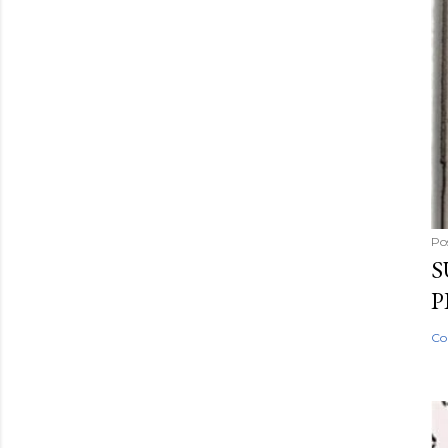
Po
S
P
Co