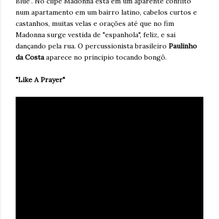
Blue". No clipe Madonna está em um aparente conflito
num apartamento em um bairro latino, cabelos curtos e
castanhos, muitas velas e orações até que no fim
Madonna surge vestida de "espanhola", feliz, e sai
dançando pela rua. O percussionista brasileiro
Paulinho
da Costa
aparece no principio tocando bongô.
"Like A Prayer"