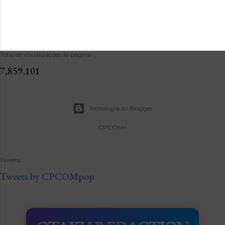
Total de visualizações de página
7,859,101
Tecnologia do Blogger
CPCOM+
Tweets
Tweets by CPCOMpop