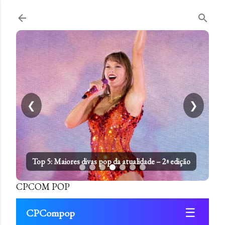
Pular para o conteúdo principal
❮
❯
Top 5: Maiores divas pop da atualidade – 2ª edição
CPCOM POP
☰
CPCompop