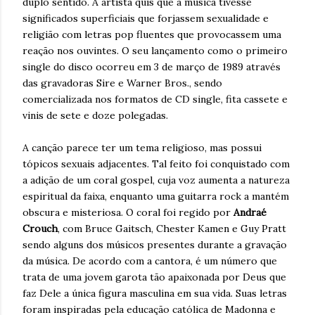
duplo sentido. A artista quis que a música tivesse
significados superficiais que forjassem sexualidade e
religião com letras pop fluentes que provocassem uma
reação nos ouvintes. O seu lançamento como o primeiro
single do disco ocorreu em 3 de março de 1989 através
das gravadoras Sire e Warner Bros., sendo
comercializada nos formatos de CD single, fita cassete e
vinis de sete e doze polegadas.
A canção parece ter um tema religioso, mas possui
tópicos sexuais adjacentes. Tal feito foi conquistado com
a adição de um coral gospel, cuja voz aumenta a natureza
espiritual da faixa, enquanto uma guitarra rock a mantém
obscura e misteriosa. O coral foi regido por
Andraé
Crouch
, com Bruce Gaitsch, Chester Kamen e Guy Pratt
sendo alguns dos músicos presentes durante a gravação
da música. De acordo com a cantora, é um número que
trata de uma jovem garota tão apaixonada por Deus que
faz Dele a única figura masculina em sua vida. Suas letras
foram inspiradas pela educação católica de Madonna e