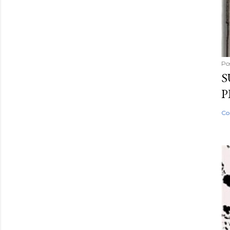
Po
S
P
Co