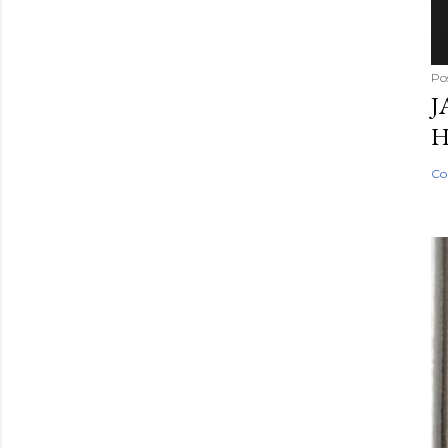
Po
J
H
Co