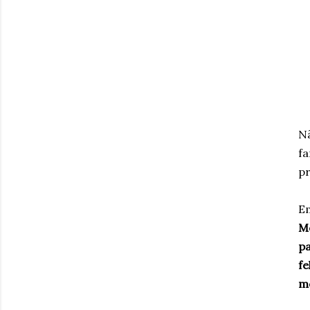
Nã
fa
pr
Em
Me
pa
fe
me