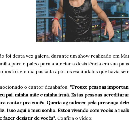
o foi desta vez galera, durante um show realizado em Maric
mília para o palco para anunciar a desistência em sua paus
oposto semana passada após os escândalos que havia se 
ocionado o cantor desabafou:
"Trouxe pessoas important
u pai, minha mãe e minha irmã. Estas pessoas acredita
ra cantar pra vocês. Queria agradecer pela presença deles
liz. Isso aqui é meu sonho. Estou vivendo com vocês a real
 fazer desistir de vocês"
. Confira o vídeo: