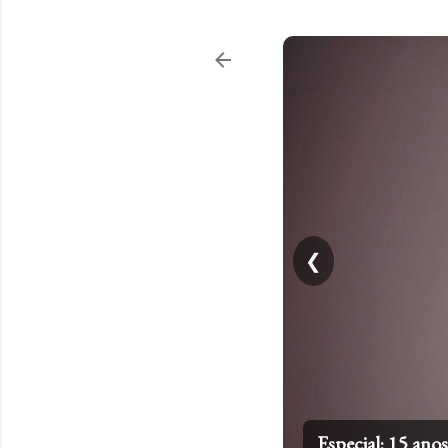
❮
Top 20: Artistas