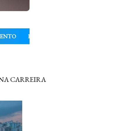
MENTO
ENTREVISTAS
COLUNAS
FIL
 NA CARREIRA