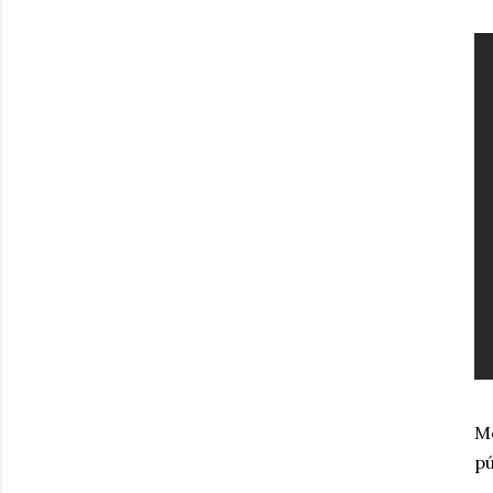
Me
pú