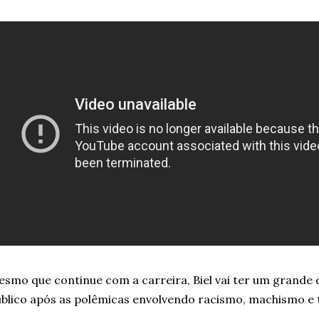
smo que continue com a carreira, Biel vai ter um grande 
blico após as polêmicas envolvendo racismo, machismo e 