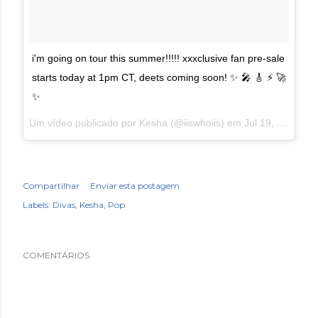
i'm going on tour this summer!!!!! xxxclusive fan pre-sale
starts today at 1pm CT, deets coming soon! ✨ 🎤 🎸 ⚡️ 🚀
✨
Um vídeo publicado por Kesha (@iiswhoiis) em
Jul 19, 2016 às 8:01 PDT
Compartilhar
Enviar esta postagem
Labels:
Divas
Kesha
Pop
COMENTÁRIOS