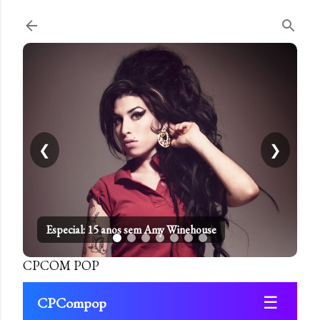
Pular para o conteúdo principal
❮
❯
Especial: 15 anos sem Amy Winehouse
CPCOM POP
☰
CPCompop