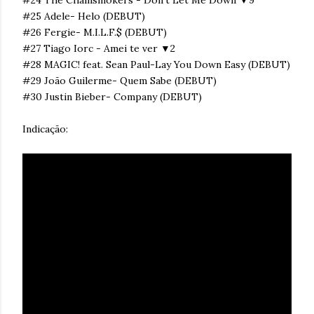
#24 The Chainsmokers - Don't Let Me Down ▼9
#25 Adele- Helo (DEBUT)
#26 Fergie- M.I.L.F.$ (DEBUT)
#27 Tiago Iorc - Amei te ver ▼2
#28 MAGIC! feat. Sean Paul-Lay You Down Easy (DEBUT)
#29 João Guilerme- Quem Sabe (DEBUT)
#30 Justin Bieber- Company (DEBUT)
Indicação: