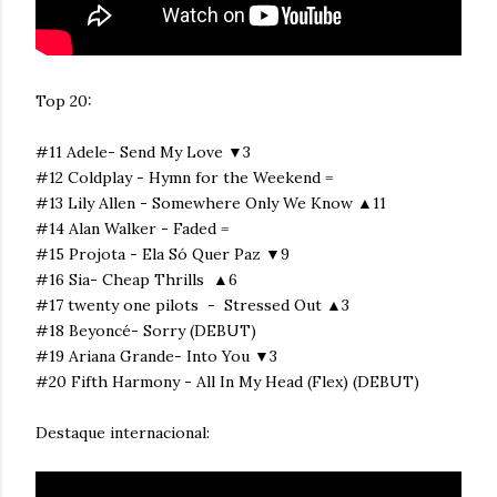
Top 20:
#11 Adele- Send My Love ▼3
#12 Coldplay - Hymn for the Weekend =
#13 Lily Allen - Somewhere Only We Know ▲11
#14 Alan Walker - Faded =
#15 Projota - Ela Só Quer Paz ▼9
#16 Sia- Cheap Thrills ▲6
#17 twenty one pilots - Stressed Out ▲3
#18 Beyoncé- Sorry (DEBUT)
#19 Ariana Grande- Into You ▼3
#20 Fifth Harmony - All In My Head (Flex) (DEBUT)
Destaque internacional: