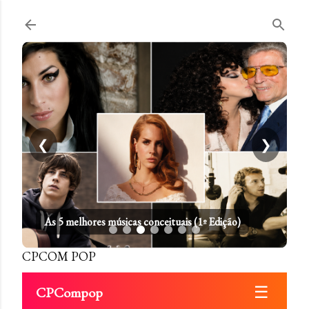
Pular para o conteúdo principal
❮
❯
As 5 melhores músicas conceituais (1º Edição)
CPCOM POP
☰
CPCompop