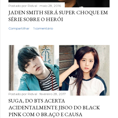
Postado por
Ridval
maio 28, 2016
JADEN SMITH SERÁ SUPER CHOQUE EM
SÉRIE SOBRE O HERÓI
Compartilhar
1 comentário
Postado por
Ridval
fevereiro 28, 2017
SUGA, DO BTS ACERTA
ACIDENTALMENTE JISOO DO BLACK
PINK COM O BRAÇO E CAUSA