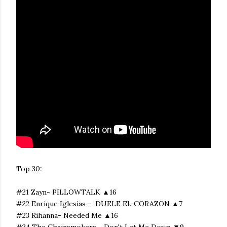
Top 30:
#21 Zayn- PILLOWTALK ▲16
#22 Enrique Iglesias - DUELE EL CORAZON ▲7
#23 Rihanna- Needed Me ▲16