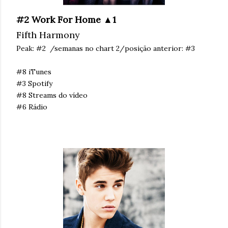
#2 Work For Home ▲1
Fifth Harmony
Peak: #2 /semanas no chart 2/posição anterior: #3
#8 iTunes
#3 Spotify
#8 Streams do vídeo
#6 Rádio