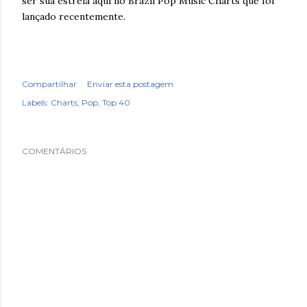
ser sua estréia aqui no Brazil Pop Music Charts que foi
lançado recentemente.
Compartilhar
Enviar esta postagem
Labels:
Charts
Pop
Top 40
COMENTÁRIOS