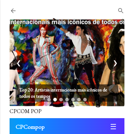
Pular para o conteúdo principal
❮
❯
Top 20: Artistas internacionais mais icônicos de
todos os tempos
CPCOM POP
☰
CPCompop