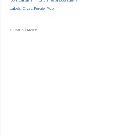
Compartilhar
Enviar esta postagem
Labels:
Divas
Fergie
Pop
COMENTÁRIOS