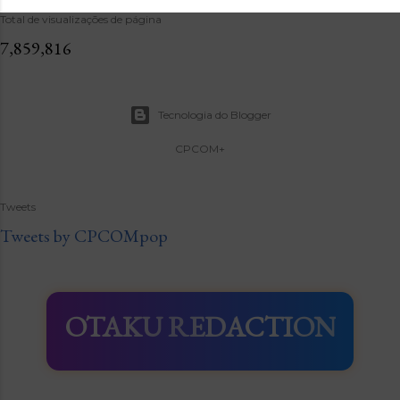
Total de visualizações de página
7,859,816
Tecnologia do Blogger
CPCOM+
Tweets
Tweets by CPCOMpop
OTAKU REDACTION