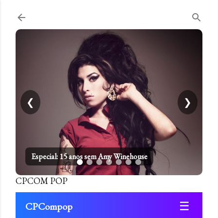
Pular para o conteúdo principal
❮
❯
Especial: 15 anos sem Amy Winehouse
CPCOM POP
☰
CPCompop