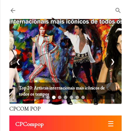
Pular para o conteúdo principal
❮
❯
Top 20: Artistas internacionais mais icônicos de
todos os tempos
CPCOM POP
☰
CPCompop