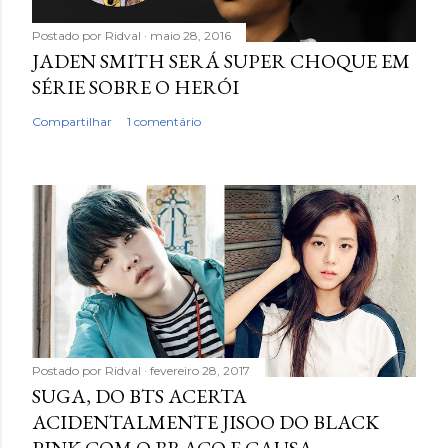
Postado por
Ridval
maio 28, 2016
JADEN SMITH SERÁ SUPER CHOQUE EM
SÉRIE SOBRE O HERÓI
Compartilhar
1 comentário
Postado por
Ridval
fevereiro 28, 2017
SUGA, DO BTS ACERTA
ACIDENTALMENTE JISOO DO BLACK
PINK COM O BRAÇO E CAUSA