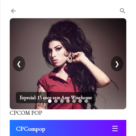
Pular para o conteúdo principal
❮
❯
Especial: 15 anos sem Amy Winehouse
CPCOM POP
☰
CPCompop