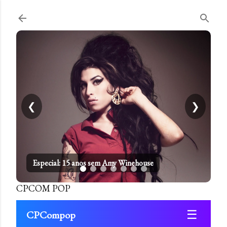
Pular para o conteúdo principal
❮
❯
Especial: 15 anos sem Amy Winehouse
CPCOM POP
☰
CPCompop