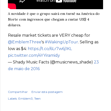
A novidade é que o grupo sairá em turnê na América do
Norte com ingressos que chegam a custar US$ 4
dólares.
Resale market tickets are VERY cheap for
@EmblemThree
's
#WakingUpTour
. Selling as
low as $4:
https://t.co/6Lr7w6j1KL
pic.twitter.com/4YYiramidy
— Shady Music Facts (@musicnews_shade)
23
de maio de 2016
Compartilhar
Enviar esta postagem
Labels:
Emblem3
Teen