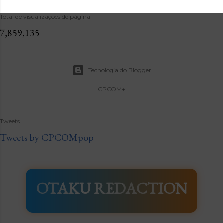
Total de visualizações de página
7,859,135
Tecnologia do Blogger
CPCOM+
Tweets
Tweets by CPCOMpop
OTAKU REDACTION