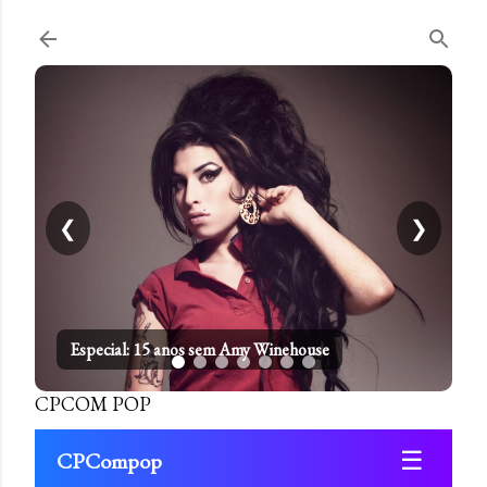
Pular para o conteúdo principal
❮
❯
Especial: 15 anos sem Amy Winehouse
CPCOM POP
☰
CPCompop