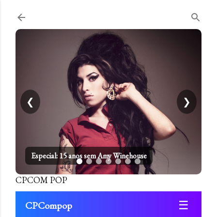
Pular para o conteúdo principal
❮
❯
Especial: 15 anos sem Amy Winehouse
CPCOM POP
☰
CPCompop