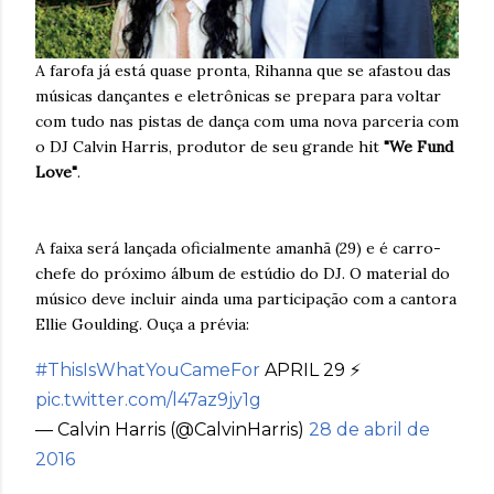
A farofa já está quase pronta, Rihanna que se afastou das
músicas dançantes e eletrônicas se prepara para voltar
com tudo nas pistas de dança com uma nova parceria com
o DJ Calvin Harris, produtor de seu grande hit
"We Fund
Love"
.
A faixa será lançada oficialmente amanhã (29) e é carro-
chefe do próximo álbum de estúdio do DJ. O material do
músico deve incluir ainda uma participação com a cantora
Ellie Goulding. Ouça a prévia:
#ThisIsWhatYouCameFor
APRIL 29 ⚡️
pic.twitter.com/l47az9jy1g
— Calvin Harris (@CalvinHarris)
28 de abril de
2016