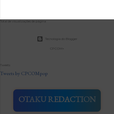
Total de visualizações de página
Tecnologia do Blogger
CPCOM+
Tweets
Tweets by CPCOMpop
OTAKU REDACTION