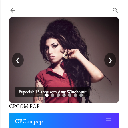
Pular para o conteúdo principal
❮
❯
Especial: 15 anos sem Amy Winehouse
CPCOM POP
☰
CPCompop