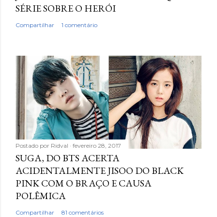
o
SÉRIE SOBRE O HERÓI
m
Compartilhar
1 comentário
e
n
t
á
r
i
o
Postado por
Ridval
fevereiro 28, 2017
SUGA, DO BTS ACERTA
ACIDENTALMENTE JISOO DO BLACK
PINK COM O BRAÇO E CAUSA
POLÊMICA
Compartilhar
81 comentários