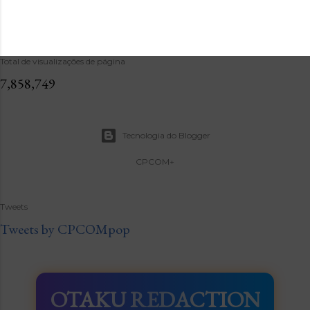
Total de visualizações de página
7,858,749
Tecnologia do Blogger
CPCOM+
Tweets
Tweets by CPCOMpop
OTAKU REDACTION