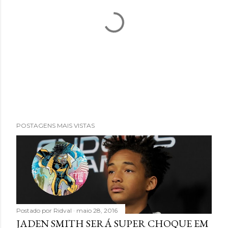
P
POSTAGENS MAIS VISTAS
o
s
t
a
r
u
m
Postado por
Ridval
maio 28, 2016
c
JADEN SMITH SERÁ SUPER CHOQUE EM