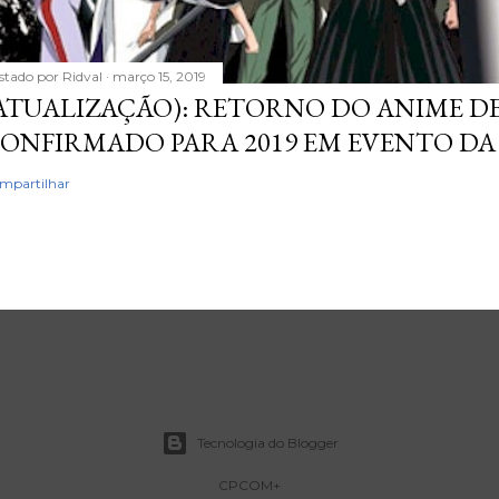
stado por
Ridval
março 15, 2019
ATUALIZAÇÃO): RETORNO DO ANIME DE
ONFIRMADO PARA 2019 EM EVENTO DA
mpartilhar
Tecnologia do Blogger
CPCOM+