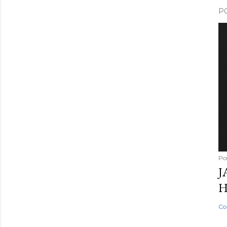
P
Po
J
H
Co