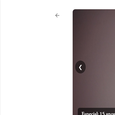
❮
Especial: 15 an