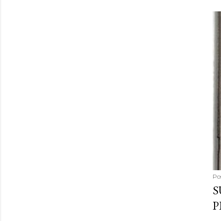
Po
S
P