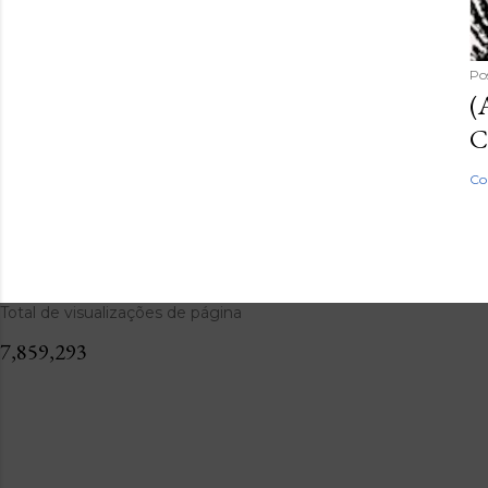
Po
(
C
Co
Total de visualizações de página
7,859,293