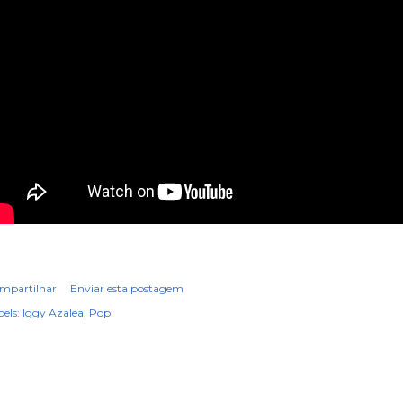
mpartilhar
Enviar esta postagem
els:
Iggy Azalea
Pop