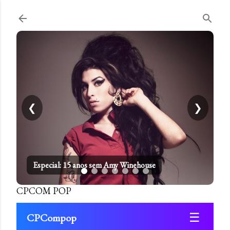
Pular para o conteúdo principal
❮
❯
Especial: 15 anos sem Amy Winehouse
CPCOM POP
☰
CPCompop