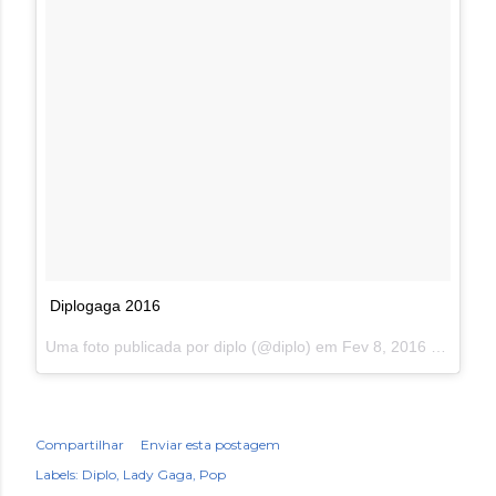
Diplogaga 2016
Uma foto publicada por diplo (@diplo) em
Fev 8, 2016 às 10:22 PST
Compartilhar
Enviar esta postagem
Labels:
Diplo
Lady Gaga
Pop