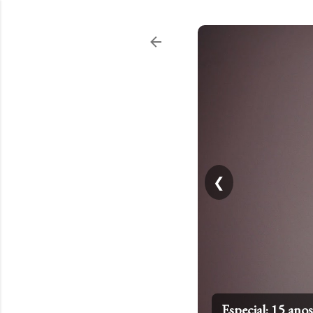
❮
Especial: 15 an