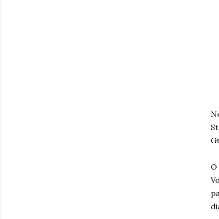
Ne
St
Gr
O 
Vo
pa
di