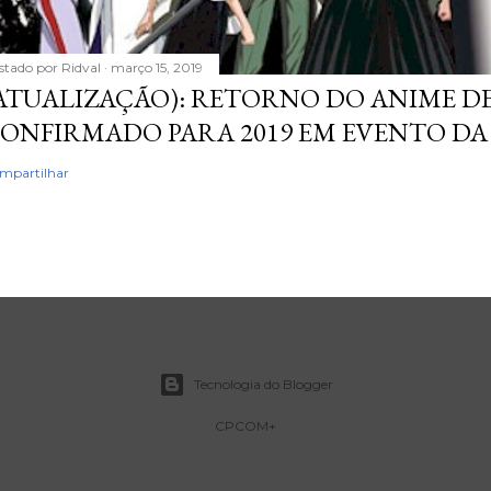
stado por
Ridval
março 15, 2019
ATUALIZAÇÃO): RETORNO DO ANIME DE
ONFIRMADO PARA 2019 EM EVENTO DA
mpartilhar
Tecnologia do Blogger
CPCOM+