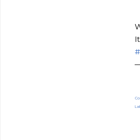
W
I
#
—
Co
Lab