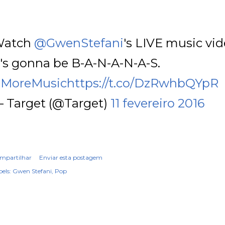
atch
@GwenStefani
's LIVE music vid
t's gonna be B-A-N-A-N-A-S.
MoreMusic
https://t.co/DzRwhbQYpR
 Target (@Target)
11 fevereiro 2016
mpartilhar
Enviar esta postagem
els:
Gwen Stefani
Pop