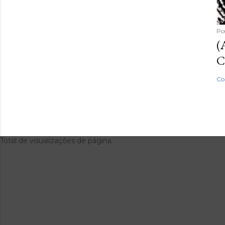
Po
(
C
Co
Total de visualizações de página