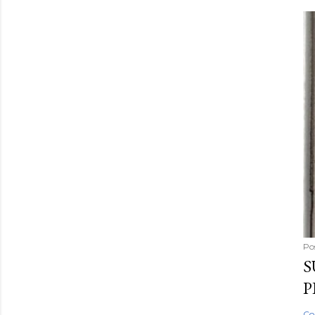
Po
S
P
Co