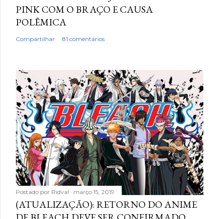
PINK COM O BRAÇO E CAUSA
POLÊMICA
Compartilhar
81 comentários
Postado por
Ridval
março 15, 2019
(ATUALIZAÇÃO): RETORNO DO ANIME
DE BLEACH DEVE SER CONFIRMADO