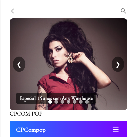
Pular para o conteúdo principal
❮
❯
Especial: 15 anos sem Amy Winehouse
CPCOM POP
☰
CPCompop