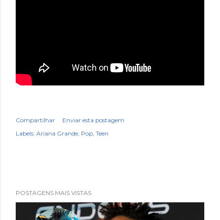
Compartilhar
Enviar esta postagem
Labels:
Ariana Grande
Pop
Teen
POSTAGENS MAIS VISTAS