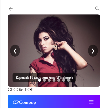
Pular para o conteúdo principal
❮
❯
Especial: 15 anos sem Amy Winehouse
CPCOM POP
☰
CPCompop