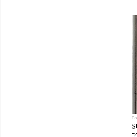
Po
S
P