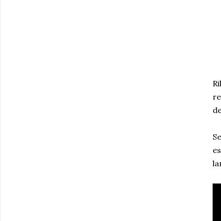
Ri
re
de
Se
es
la