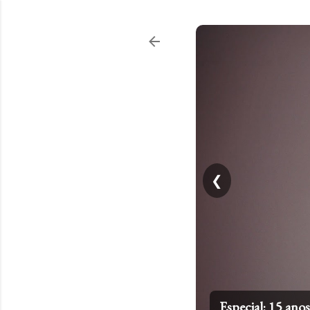
❮
Especial: 15 an