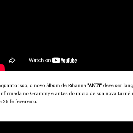
quanto isso, o novo álbum de Rihanna
"ANTi"
deve ser lan
nfirmada no Grammy e antes do início de sua nova turn
a 26 fe fevereiro.