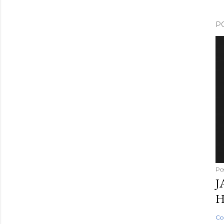
P
Po
J
H
Co