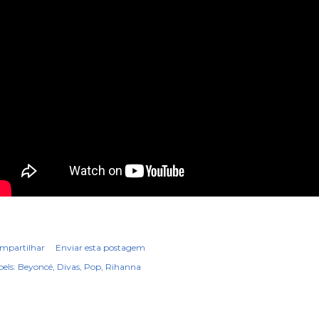
mpartilhar
Enviar esta postagem
els:
Beyoncé
Divas
Pop
Rihanna