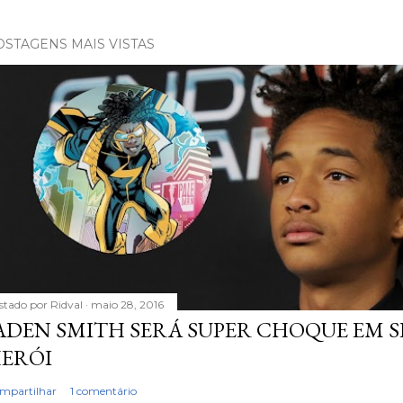
OSTAGENS MAIS VISTAS
stado por
Ridval
maio 28, 2016
ADEN SMITH SERÁ SUPER CHOQUE EM S
ERÓI
mpartilhar
1 comentário