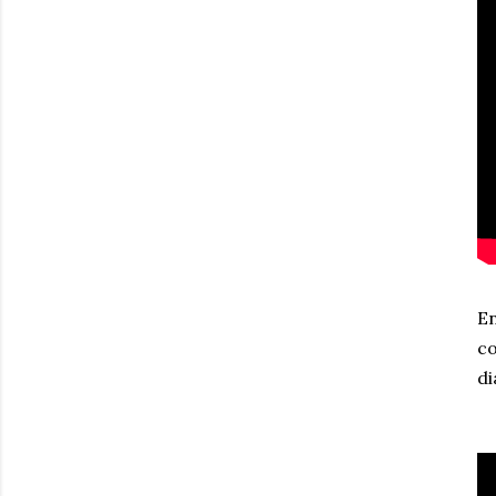
En
co
di