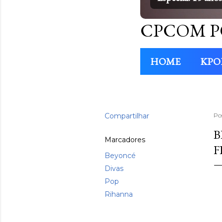
CPCOM P
HOME
KPO
Compartilhar
Po
B
Marcadores
F
Beyoncé
Divas
Pop
Rihanna