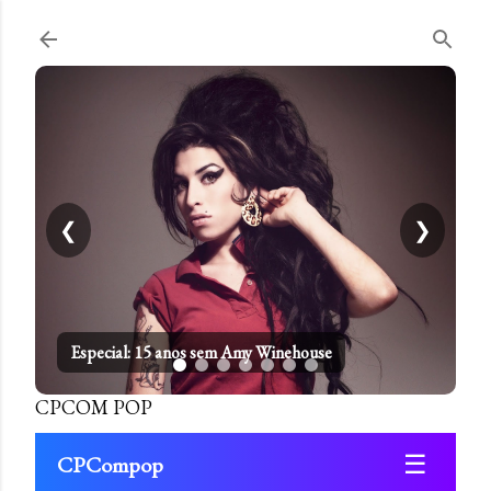
Pular para o conteúdo principal
❮
❯
Especial: 15 anos sem Amy Winehouse
CPCOM POP
☰
CPCompop