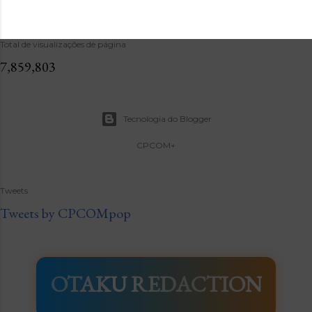
Total de visualizações de página
7,859,803
Tecnologia do Blogger
CPCOM+
Tweets
Tweets by CPCOMpop
OTAKU REDACTION