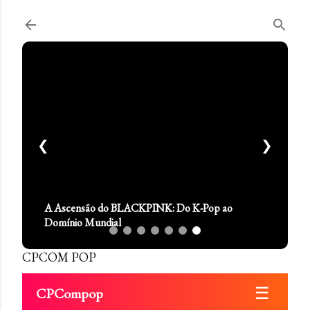
Pular para o conteúdo principal
❮
❯
A Ascensão do BLACKPINK: Do K-Pop ao
Domínio Mundial
CPCOM POP
☰
CPCompop