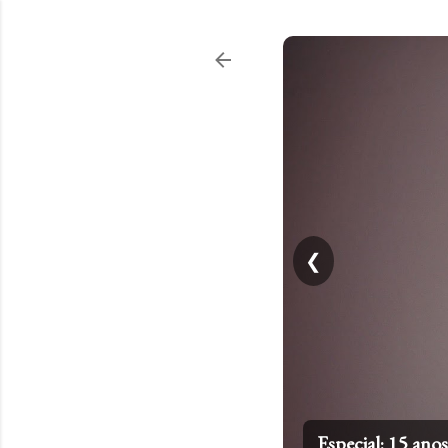
❮
Especial: 15 an