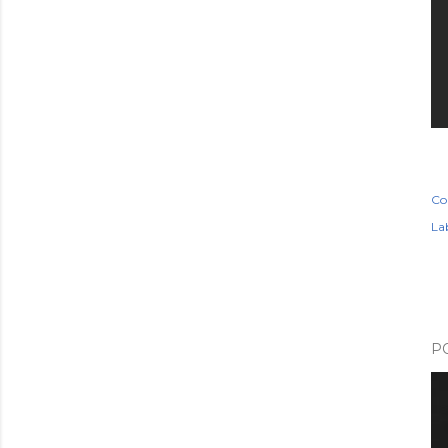
Co
Lab
P