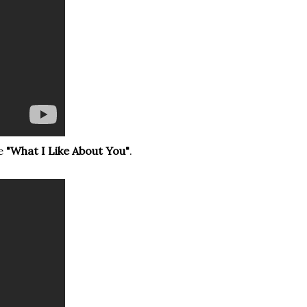
te
"What I Like About You"
.