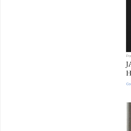
Po
J
H
Co