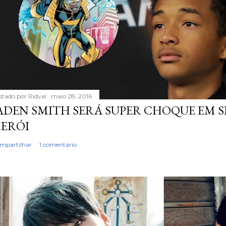
stado por
Ridval
maio 28, 2016
ADEN SMITH SERÁ SUPER CHOQUE EM S
ERÓI
mpartilhar
1 comentário