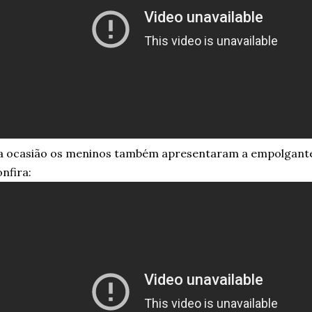
a ocasião os meninos também apresentaram a empolgan
nfira: