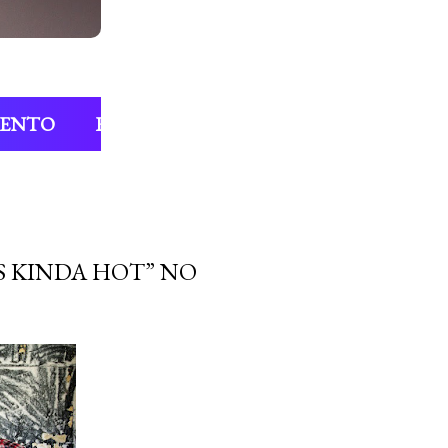
MENTO
ENTREVISTAS
COLUNAS
FIL
S KINDA HOT” NO