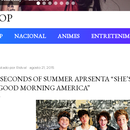
OP
P
NACIONAL
ANIMES
ENTRETENI
stado por
Ridval
agosto 21, 2015
 SECONDS OF SUMMER APRSENTA “SHE’
GOOD MORNING AMERICA”