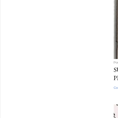
Po
S
P
Co