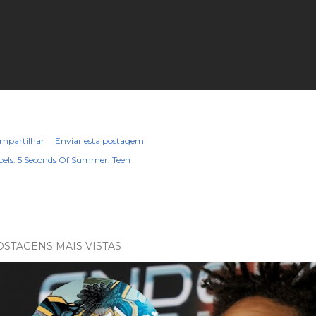
mpartilhar
Enviar esta postagem
els:
5 Seconds Of Summer
Teen
OSTAGENS MAIS VISTAS