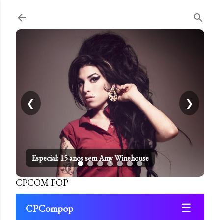
Pular para o conteúdo principal
❮
❯
Especial: 15 anos sem Amy Winehouse
CPCOM POP
☰
CPCompop