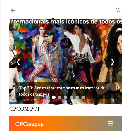
Pular para o conteúdo principal
❮
❯
Top 20: Artistas internacionais mais icônicos de
todos os tempos
CPCOM POP
☰
CPCompop