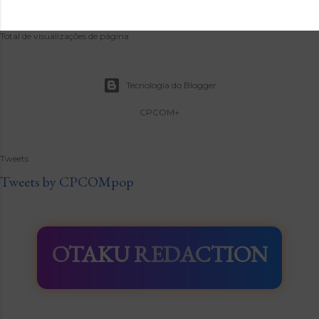
Total de visualizações de página
Tecnologia do Blogger
CPCOM+
Tweets
Tweets by CPCOMpop
OTAKU REDACTION